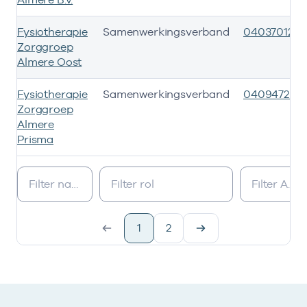
Fysiotherapie
Samenwerkingsverband
04037012
Zorggroep
Almere Oost
Fysiotherapie
Samenwerkingsverband
04094723
Zorggroep
Almere
Prisma
Deze onderneming heeft een relatie met de volgende on
1
2