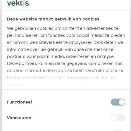
zorgverleners
Deze website maakt gebruik van cookies
Naam
Rol
AGB-code
Start
Ei
We gebruiken cookies om content en advertenties te
personaliseren, om functies voor social media te bieden
A.
In
04504563
17-03-2025
en om ons websiteverkeer te analyseren. Ook delen we
Goslinga
loondienst
informatie over uw gebruik van onze site met onze
bij
partners voor social media, adverteren en analyse.
Deze partners kunnen deze gegevens combineren met
Bij deze onderneming werken de volgende zorgverlener
Ondernemingen
andere informatie die u aan ze heeft verstrekt of die ze
hebben verzameld op basis van uw gebruik van hun
services.
Deze onderneming heeft een relatie met de
volgende ondernemingen
Toestemmingsselectie
Functioneel
resultaten weergeven
Voorkeuren
Alleen actieve