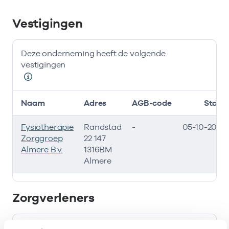
Vestigingen
Deze onderneming heeft de volgende
vestigingen
Naam
Adres
AGB-code
Start
Fysiotherapie
Randstad
-
05-10-2015
Zorggroep
22 147
Almere B.v.
1316BM
Almere
Deze onderneming heeft de volgende vestigingen
Zorgverleners
Bij deze onderneming werken de volgende