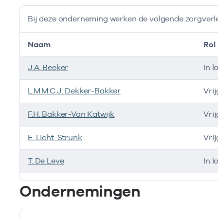
Bij deze onderneming werken de volgende zorgverl
Naam
Rol
J.A. Beeker
In l
L.M.M.C.J. Dekker-Bakker
Vri
F.H. Bakker-Van Katwijk
Vri
E. Licht-Strunk
Vri
T. De Leve
In l
Bij deze onderneming werken de volgende zorgverlen
Ondernemingen