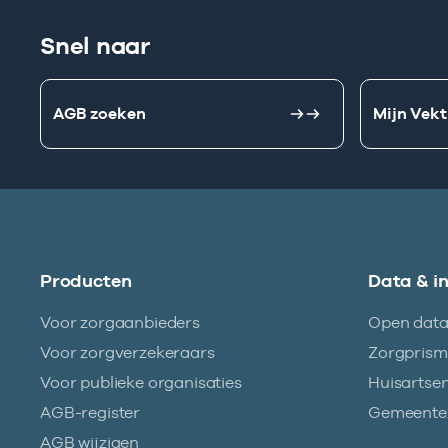
Snel naar
AGB zoeken
Mijn Vekt
Producten
Data & i
Voor zorgaanbieders
Open dat
Voor zorgverzekeraars
Zorgpris
Voor publieke organisaties
Huisartse
AGB-register
Gemeentez
AGB wijzigen