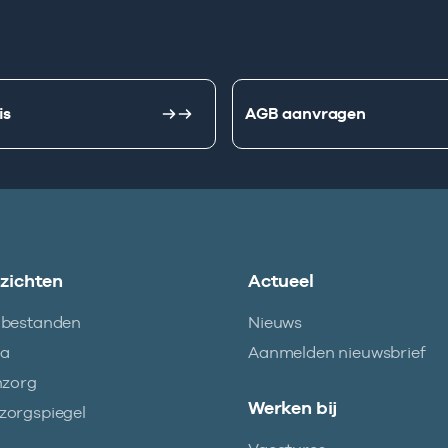
is
AGB aanvragen
nzichten
Actueel
abestanden
Nieuws
ma
Aanmelden nieuwsbrief
nzorg
Werken bij
orgspiegel