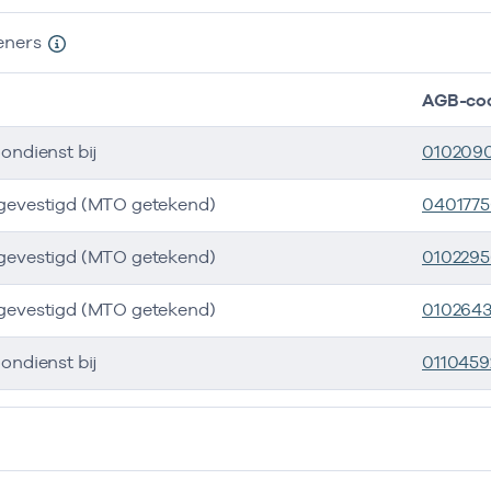
eners
AGB-co
oondienst bij
010209
jgevestigd (MTO getekend)
040177
jgevestigd (MTO getekend)
0102295
jgevestigd (MTO getekend)
0102643
oondienst bij
0110459
ers