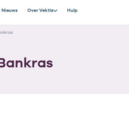
Nieuws
Over Vektis
Hulp
ankras
 Bankras