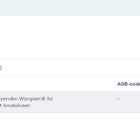
AGB-cod
eyenden Wijngaerdt 3a
-
M Amstelveen