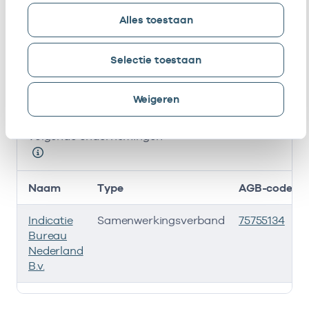
gedetacheerd
Alles toestaan
I. Ouasti
Eigenaar
91115683
01-01-2022
Selectie toestaan
Bij deze onderneming werken de volgende zorgverlener
Ondernemingen
Weigeren
Deze onderneming heeft een relatie met de
volgende ondernemingen
Naam
Type
AGB-code
Indicatie
Samenwerkingsverband
75755134
Bureau
Nederland
B.v.
Deze onderneming heeft een relatie met de volgende 