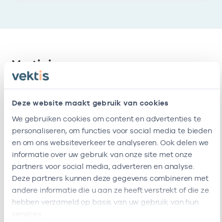
Vestigingen
Deze onderneming heeft de volgende
Deze website maakt gebruik van cookies
vestigingen
We gebruiken cookies om content en advertenties te
personaliseren, om functies voor social media te bieden
Naam
Adres
AGB-code
Star
en om ons websiteverkeer te analyseren. Ook delen we
informatie over uw gebruik van onze site met onze
Independent
Zwembaan
-
01-01-202
partners voor social media, adverteren en analyse.
Care
207
Deze partners kunnen deze gegevens combineren met
3134KN
andere informatie die u aan ze heeft verstrekt of die ze
Vlaardingen
hebben verzameld op basis van uw gebruik van hun
services.
Deze onderneming heeft de volgende vestigingen