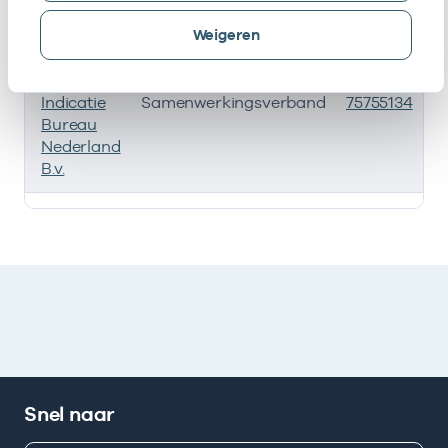
Weigeren
Naam
Type
AGB-code
Indicatie
Samenwerkingsverband
75755134
Bureau
Nederland
B.v.
Deze onderneming heeft een relatie met de volgende 
Snel naar