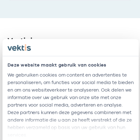
Vestigingen
Deze onderneming heeft de volgende
Deze website maakt gebruik van cookies
vestigingen
We gebruiken cookies om content en advertenties te
personaliseren, om functies voor social media te bieden
Naam
Adres
AGB-code
Start
en om ons websiteverkeer te analyseren. Ook delen we
informatie over uw gebruik van onze site met onze
Zorgstadje
Rusthoflaan
-
19-10-2025
partners voor social media, adverteren en analyse.
86a
Deze partners kunnen deze gegevens combineren met
3034XN
andere informatie die u aan ze heeft verstrekt of die ze
Rotterdam
hebben verzameld op basis van uw gebruik van hun
services.
Deze onderneming heeft de volgende vestigingen