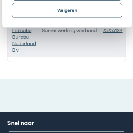
Weigeren
Naam
Type
AGB-code
Indicatie
Samenwerkingsverband
75755134
Bureau
Nederland
B.v.
Deze onderneming heeft een relatie met de volgende 
Snel naar