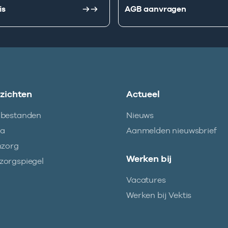
is
AGB aanvragen
nzichten
Actueel
abestanden
Nieuws
ma
Aanmelden nieuwsbrief
nzorg
Werken bij
orgspiegel
Vacatures
Werken bij Vektis