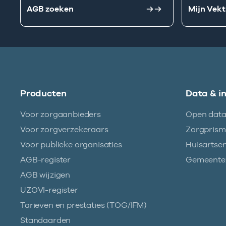
AGB zoeken
Mijn Vekt
Producten
Data & i
Voor zorgaanbieders
Open dat
Voor zorgverzekeraars
Zorgpris
Voor publieke organisaties
Huisartse
AGB-register
Gemeentez
AGB wijzigen
UZOVI-register
Tarieven en prestaties (TOG/IFM)
Standaarden