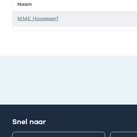
Naam
M.M.E. Hoogewerf
Bij deze onderneming werken de volgende zorgverlen
Snel naar