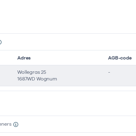
Adres
AGB-code
Wollegras 25
-
1687WD Wognum
eners