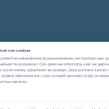
ruik van cookies
ontent en advertenties te personaliseren, om functies voor so
Nieuwsbrief
erkeer te analyseren. Ook delen we informatie over uw gebru
Altijd op de hoogte blijven van al onze
or social media, adverteren en analyse. Deze partners kunnen
nieuwtjes? Schrijf je nu in.
ndere informatie die u aan ze heeft verstrekt of die ze heb
an hun services.