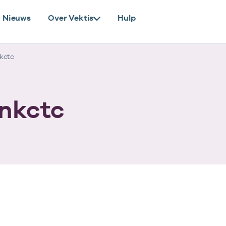
Nieuws
Over Vektis
Hulp
kctc
Unkctc