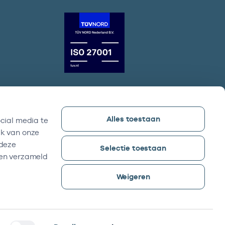
Alles toestaan
cial media te
Vektis bezoekadres
ik van onze
Sparrenheuvel 18, Gebouw B,
 deze
Selectie toestaan
3708 JE Zeist
ben verzameld
Weigeren