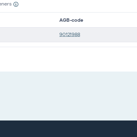
eners
AGB-code
90121988
ers