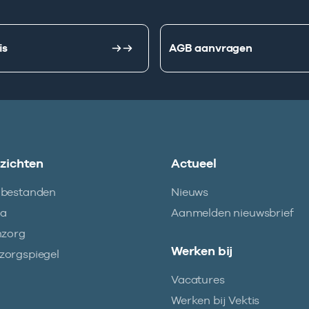
is
AGB aanvragen
nzichten
Actueel
abestanden
Nieuws
ma
Aanmelden nieuwsbrief
nzorg
Werken bij
orgspiegel
Vacatures
Werken bij Vektis