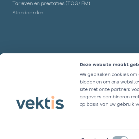
Tarieven en prestaties (TOG/IFM)
Standaarden
Deze website maakt geb
We gebruiken cookies om c
Hulp?
bieden en om ons websitev
We zijn doordeweeks bereikbaar tussen
site met onze partners vo
9 en 17 uur.
gegevens combineren met a
op basis van uw gebruik v
Toestemmingsselectie