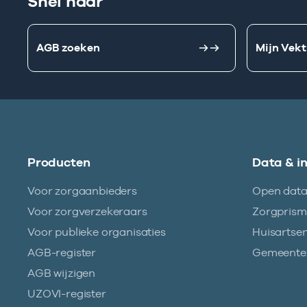
Snel naar
AGB zoeken
Mijn Vekt
Producten
Data & i
Voor zorgaanbieders
Open dat
Voor zorgverzekeraars
Zorgpris
Voor publieke organisaties
Huisartse
AGB-register
Gemeentez
AGB wijzigen
UZOVI-register