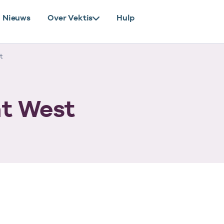
Nieuws
Over Vektis
Hulp
t
t West