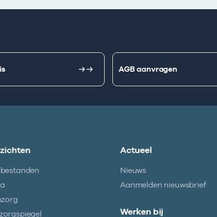
is
AGB aanvragen
nzichten
Actueel
abestanden
Nieuws
ma
Aanmelden nieuwsbrief
nzorg
Werken bij
orgspiegel