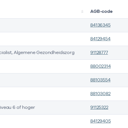
AGB-code
84136345
84129454
cialist, Algemene Gezondheidszorg
91128777
88002314
88103554
88103082
iveau 6 of hoger
91125322
84129405