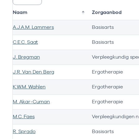
Naam
Zorgaanbod
A.J.A.M. Lammers
Basisarts
C.E.C. Saat
Basisarts
J. Bregman
Verpleegkundig spe
J.R. Van Den Berg
Ergotherapie
K.W.M. Wahlen
Ergotherapie
M. Akar-Cuman
Ergotherapie
M.C. Faes
Verpleegkundigen n
R. Sprado
Basisarts