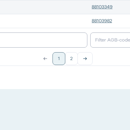
88103349
88103982
1
2