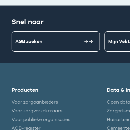
Snel naar
AGB zoeken
Mijn Vekt
Producten
Data & i
Voor zorgaanbieders
Open dat
Voor zorgverzekeraars
Zorgpris
Voor publieke organisaties
Huisartse
AGB-register
Gemeentez