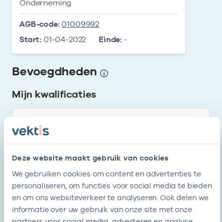
Onderneming
AGB-code:
01009992
Start:
01-04-2022
Einde:
-
Bevoegdheden
Mijn kwalificaties
Huisartsenpraktijk 0100
Start
Einde
01-04-2022
-
Deze website maakt gebruik van cookies
We gebruiken cookies om content en advertenties te
personaliseren, om functies voor social media te bieden
Mijn erkenningen
en om ons websiteverkeer te analyseren. Ook delen we
informatie over uw gebruik van onze site met onze
Inschrijving handelsregister
partners voor social media, adverteren en analyse.