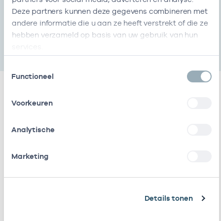
Deze partners kunnen deze gegevens combineren met
KvK-nummer
Start
Einde
andere informatie die u aan ze heeft verstrekt of die ze
000014323249
01-04-2022
-
hebben verzameld op basis van uw gebruik van hun
services.
Toestemmingsselectie
Functioneel
Voorkeuren
Relaties
Analytische
Werkzaam als zorgverlener
Marketing
Naam
Zorgaanbod
AGB-code
Start
R.L.
Huisarts
01103916
01-04-2022
Verbauwen
Details tonen
Werkzaam als zorgverlener