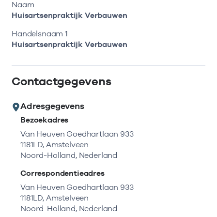
Bekijk eerst de veelgestelde vragen.
Kortdurende zorg
Naam
Bekijk het aanbod
Zoeken in AGB-register
Huisartsenpraktijk Verbauwen
Retourcodezoeker
Vind de actuele gegevens van een
Langdurige zorg
Handelsnaam 1
Naar hulp
zorgaanbieder of onderneming.
Huisartsenpraktijk Verbauwen
Zorg in de regio
Zoek nu
Contactgegevens
Gemeentezorgspiegel
Adresgegevens
Bezoekadres
Op zoek naar een rapport?
Van Heuven Goedhartlaan 933
1181LD, Amstelveen
Bekijk de openbare rapporten per thema of
Noord-Holland, Nederland
log in voor de besloten rapporten op
Zorgprisma.nl.
Correspondentieadres
Van Heuven Goedhartlaan 933
1181LD, Amstelveen
Naar openbare rapporten
Noord-Holland, Nederland