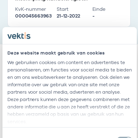
KvK-nummer
Start
Einde
000045663963
21-12-2022
-
Deze website maakt gebruik van cookies
We gebruiken cookies om content en advertenties te
Relaties
personaliseren, om functies voor social media te bieden
en om ons websiteverkeer te analyseren. Ook delen we
Werkzaam als zorgverlener
informatie over uw gebruik van onze site met onze
partners voor social media, adverteren en analyse.
Deze partners kunnen deze gegevens combineren met
Naam
Zorgaanbod
AGB-code
Start
andere informatie die u aan ze heeft verstrekt of die ze
hebben verzameld op basis van uw gebruik van hun
H.P.M.
Diëtisten
24001249
21-12-2022
services.
Smolders
Toestemmingsselectie
G.M.C.
Diëtist
24000289
21-12-2022