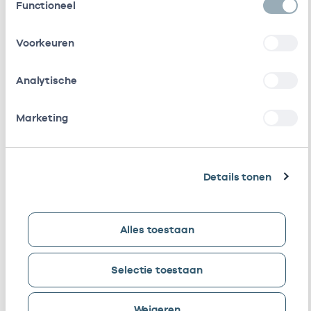
Functioneel
Perdon
Leefstijlcoach
Voorkeuren
G.M.C.
Diëtisten
24000289
21-12-2022
Perdon
Analytische
E. Van
Diëtist
24100587
21-12-2022
Harten
Leefstijlcoach
Marketing
E. Van
Diëtisten
24100587
21-12-2022
Harten
Details tonen
T.J.
Diëtisten
24101834
21-12-2022
Beltman
-
Alles toestaan
Schuiling
A.A.
Diëtisten
24101974
21-12-2022
Selectie toestaan
Hagel
Weigeren