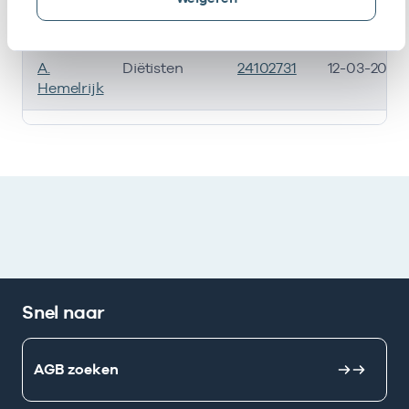
D.
Diëtisten
24102408
21-12-2022
Stevens
A.
Diëtisten
24102731
12-03-2024
Hemelrijk
Werkzaam als zorgverlener
Snel naar
AGB zoeken