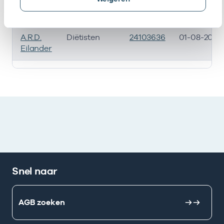
D.
Diëtisten
24102408
21-12-2022
Stevens
A.R.D.
Diëtisten
24103636
01-08-2026
Eilander
Werkzaam als zorgverlener
Snel naar
AGB zoeken