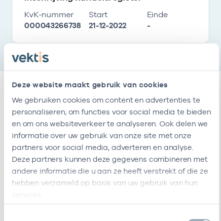
KvK-nummer
Start
Einde
000043266738
21-12-2022
-
Deze website maakt gebruik van cookies
We gebruiken cookies om content en advertenties te
Relaties
personaliseren, om functies voor social media te bieden
en om ons websiteverkeer te analyseren. Ook delen we
Werkzaam als zorgverlener
informatie over uw gebruik van onze site met onze
partners voor social media, adverteren en analyse.
Deze partners kunnen deze gegevens combineren met
Naam
Zorgaanbod
AGB-code
Start
andere informatie die u aan ze heeft verstrekt of die ze
hebben verzameld op basis van uw gebruik van hun
H.P.M.
Diëtisten
24001249
21-12-2022
services.
Smolders
Toestemmingsselectie
G.M.C.
Diëtist
24000289
21-12-2022