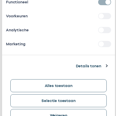
Functioneel
Perdon
Leefstijlcoach
Voorkeuren
G.M.C.
Diëtisten
24000289
21-12-2022
Perdon
Analytische
E. Van
Diëtist
24100587
21-12-2022
Harten
Leefstijlcoach
Marketing
E. Van
Diëtisten
24100587
22-12-2022
Harten
Details tonen
T.J.
Diëtisten
24101834
21-12-2022
Beltman
-
Alles toestaan
Schuiling
A.A.
Diëtisten
24101974
21-12-2022
Selectie toestaan
Hagel
Weigeren