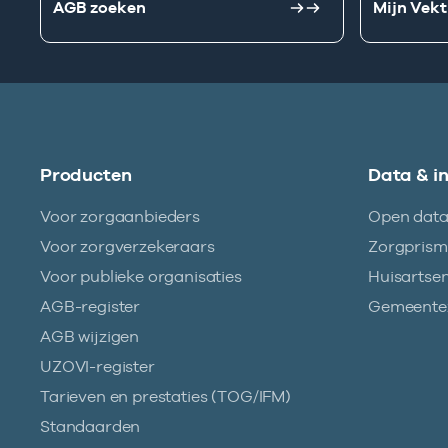
AGB zoeken
Mijn Vekt
Producten
Data & i
Voor zorgaanbieders
Open dat
Voor zorgverzekeraars
Zorgpris
Voor publieke organisaties
Huisartse
AGB-register
Gemeentez
AGB wijzigen
UZOVI-register
Tarieven en prestaties (TOG/IFM)
Standaarden