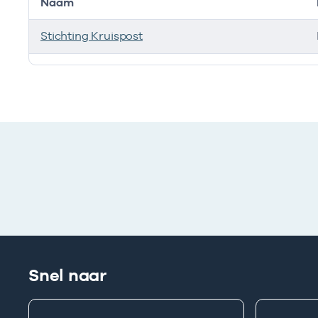
Naam
Stichting Kruispost
Ik heb een arbeidsrelatie met
Snel naar