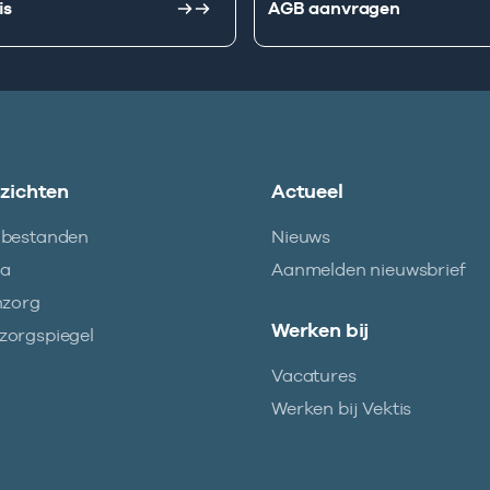
is
AGB aanvragen
nzichten
Actueel
abestanden
Nieuws
ma
Aanmelden nieuwsbrief
nzorg
Werken bij
orgspiegel
Vacatures
Werken bij Vektis