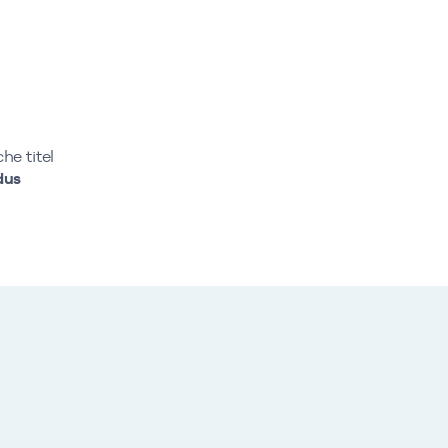
e titel
dus