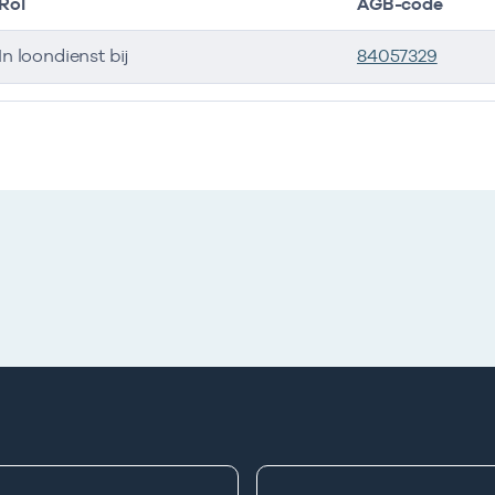
Rol
AGB-code
In loondienst bij
84057329