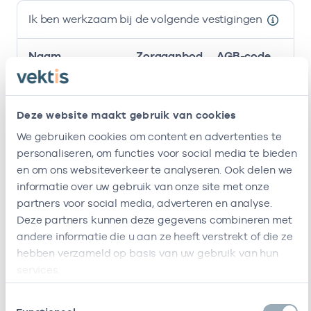
Ik ben werkzaam bij de volgende vestigingen
Naam
Zorgaanbod
AGB-code
Stichting
-
01-0
Huisarts
Huisartsenposten
Deze website maakt gebruik van cookies
Amsterdam
We gebruiken cookies om content en advertenties te
Roha B.v.
-
01-0
personaliseren, om functies voor social media te bieden
Huisarts
en om ons websiteverkeer te analyseren. Ook delen we
Ik ben werkzaam bij de volgende vestigingen
informatie over uw gebruik van onze site met onze
partners voor social media, adverteren en analyse.
Ik heb een arbeidsrelatie met
Deze partners kunnen deze gegevens combineren met
andere informatie die u aan ze heeft verstrekt of die ze
Naam
Rol
AGB-code
hebben verzameld op basis van uw gebruik van hun
services.
Stichting
Vrijgevestigd
21210036
01-
Huisartsenposten
(MTO
Toestemmingsselectie