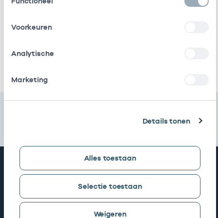
Amsterdam
getekend)
Functioneel
Roha B.v.
Vrijgevestigd
53530328
01-
Voorkeuren
(MTO
getekend)
Analytische
Ik heb een arbeidsrelatie met
Marketing
Details tonen
Alles toestaan
Snel naar
Selectie toestaan
AGB zoeken
Weigeren