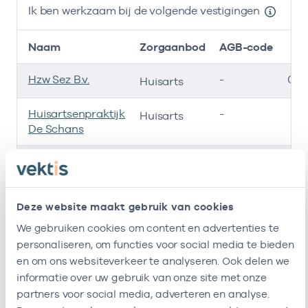
Ik ben werkzaam bij de volgende vestigingen
Naam
Zorgaanbod
AGB-code
Hzw Sez B.v.
-
01-
Huisarts
Huisartsenpraktijk
-
01
Huisarts
De Schans
Peereboom
-
01-
Huisarts
Huisartsenpost
-
01
Huisarts
Deze website maakt gebruik van cookies
Zaanstreek
We gebruiken cookies om content en advertenties te
Ik ben werkzaam bij de volgende vestigingen
personaliseren, om functies voor social media te bieden
en om ons websiteverkeer te analyseren. Ook delen we
Ik heb een arbeidsrelatie met
informatie over uw gebruik van onze site met onze
partners voor social media, adverteren en analyse.
Naam
Rol
AGB-code