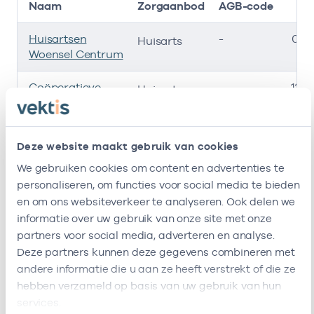
Naam
Zorgaanbod
AGB-code
Huisartsen
-
01-1
Huisarts
Woensel Centrum
Coöperatieve
-
13-0
Huisarts
Huisartsenposten
Oost Brabant U.a.
Deze website maakt gebruik van cookies
Huisartsenposten
-
01-0
Huisarts
Oost-Brabant B.v.
We gebruiken cookies om content en advertenties te
personaliseren, om functies voor social media te bieden
Ik ben werkzaam bij de volgende vestigingen
en om ons websiteverkeer te analyseren. Ook delen we
informatie over uw gebruik van onze site met onze
Ik heb een arbeidsrelatie met
partners voor social media, adverteren en analyse.
Deze partners kunnen deze gegevens combineren met
Naam
Rol
AGB-code
andere informatie die u aan ze heeft verstrekt of die ze
hebben verzameld op basis van uw gebruik van hun
Huisartsen
Eigenaar
01056411
01-
services.
Woensel Centrum