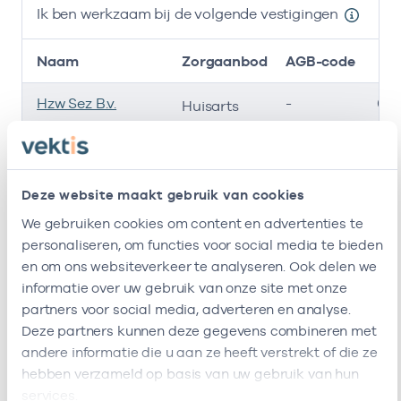
Ik ben werkzaam bij de volgende vestigingen
Naam
Zorgaanbod
AGB-code
Hzw Sez B.v.
-
01-
Huisarts
Huisartsenpraktijk
-
01-
Huisarts
Overwhere
Deze website maakt gebruik van cookies
Huisartsenpost
-
01-
Huisarts
We gebruiken cookies om content en advertenties te
Waterland
personaliseren, om functies voor social media te bieden
Ik ben werkzaam bij de volgende vestigingen
en om ons websiteverkeer te analyseren. Ook delen we
informatie over uw gebruik van onze site met onze
Ik heb een arbeidsrelatie met
partners voor social media, adverteren en analyse.
Deze partners kunnen deze gegevens combineren met
Naam
Rol
AGB-code
andere informatie die u aan ze heeft verstrekt of die ze
hebben verzameld op basis van uw gebruik van hun
Hzw Sez B.v.
Vrijgevestigd
53530008
01
services.