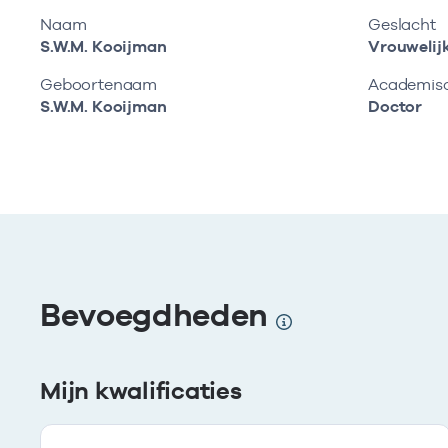
Naam
Geslacht
S.W.M. Kooijman
Vrouwelij
Geboortenaam
Academisch
S.W.M. Kooijman
Doctor
Bevoegdheden
Mijn kwalificaties