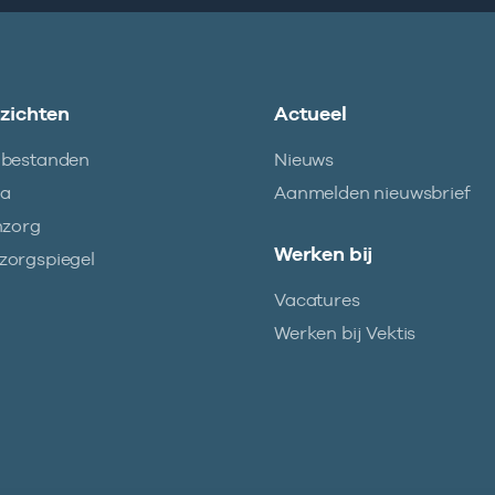
nzichten
Actueel
abestanden
Nieuws
ma
Aanmelden nieuwsbrief
nzorg
Werken bij
orgspiegel
Vacatures
Werken bij Vektis