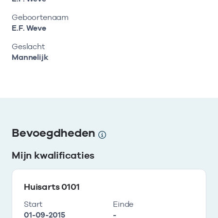
Bekijk eerst de veelgestelde vragen.
Kortdurende zorg
Bekijk het aanbod
Zoeken in AGB-register
Geboortenaam
Retourcodezoeker
Vind de actuele gegevens van een
E.F. Weve
Langdurige zorg
Naar hulp
zorgaanbieder of onderneming.
Geslacht
Zorg in de regio
Mannelijk
Zoek nu
Gemeentezorgspiegel
Op zoek naar een rapport?
Bevoegdheden
Bekijk de openbare rapporten per thema of
Mijn kwalificaties
log in voor de besloten rapporten op
Zorgprisma.nl.
Huisarts 0101
Naar openbare rapporten
Start
Einde
01-09-2015
-