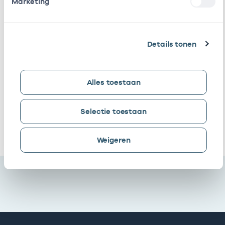
Marketing
Wevecare
Eigenaar
01059356
06-12
Cooperatie
Vrijgevestigd
53533251
01-01
Details tonen
Amstellandzorg
(MTO
U.a.
getekend)
Alles toestaan
Amstelland
Vrijgevestigd
53533325
27-11
Zorgpersoneel
(MTO
Bv
getekend)
Selectie toestaan
Ik heb een arbeidsrelatie met
Weigeren