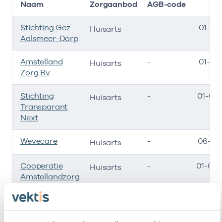
Naam
Zorgaanbod
AGB-code
S
Stichting Gez
-
01-01
Huisarts
Aalsmeer-Dorp
Amstelland
-
01-01
Huisarts
Zorg Bv
Stichting
-
01-01-
Huisarts
Transparant
Next
Wevecare
-
06-12-
Huisarts
Cooperatie
-
01-01-
Huisarts
Amstellandzorg
U.a.
Amstelland
-
27-11
Huisarts
Zorgpersoneel