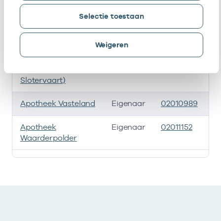
Apotheek
Eigenaar
02010931
0
Selectie toestaan
Arlandaweg
Weigeren
Apotheek Louwesweg
Eigenaar
02010954
1
(Gevestigd In
Gezondheidscentrum
Slotervaart)
Apotheek Vasteland
Eigenaar
02010989
0
Apotheek
Eigenaar
02011152
30
Waarderpolder
Ik heb een arbeidsrelatie met