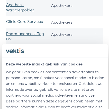
Apotheek
-
Apothekers
Waarderpolder
Clinic Care Services
-
Apothekers
Pharmaconnect Top
-
Apothekers
B.v.
Thuisapotheek B.v.
020106
Apothekers
Deze website maakt gebruik van cookies
We gebruiken cookies om content en advertenties te
personaliseren, om functies voor social media te bieden
Ik ben werkzaam bij de volgende vestigingen
1
en om ons websiteverkeer te analyseren. Ook delen we
informatie over uw gebruik van onze site met onze
partners voor social media, adverteren en analyse.
Ik heb een arbeidsrelatie met
Deze partners kunnen deze gegevens combineren met
andere informatie die u aan ze heeft verstrekt of die ze