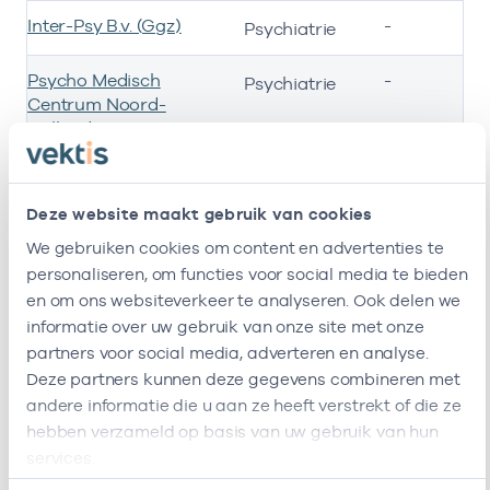
Inter-Psy B.v. (Ggz)
-
Psychiatrie
Psycho Medisch
-
Psychiatrie
Centrum Noord-
Holland B.v.
Psychotherapiepraktijk
-
Psychiatrie
Hydepark
Deze website maakt gebruik van cookies
We gebruiken cookies om content en advertenties te
personaliseren, om functies voor social media te bieden
en om ons websiteverkeer te analyseren. Ook delen we
informatie over uw gebruik van onze site met onze
Ik ben werkzaam bij de volgende vestigingen
1
2
partners voor social media, adverteren en analyse.
Deze partners kunnen deze gegevens combineren met
andere informatie die u aan ze heeft verstrekt of die ze
Ik heb een arbeidsrelatie met
hebben verzameld op basis van uw gebruik van hun
services.
Naam
Rol
AGB-code