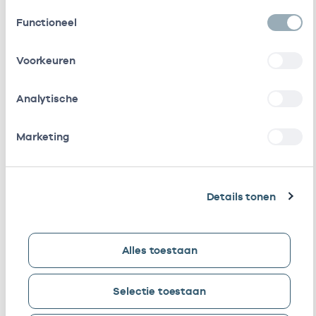
Toestemmingsselectie
Functioneel
Parnassia Groep B.v.
In loondienst
06290832
bij
Voorkeuren
Inter-Psy B.v. (Ggz)
In loondienst
22227338
bij
Analytische
Stichting Arkin
Als ZZP
06290732
Marketing
werkzaam bij
/
gedetacheerd
Details tonen
Hersencentrum
Als ZZP
22220475
werkzaam bij
/
gedetacheerd
Alles toestaan
Psychologenpraktijk
Als ZZP
94000554
Selectie toestaan
Bos En Lommer
werkzaam bij
/