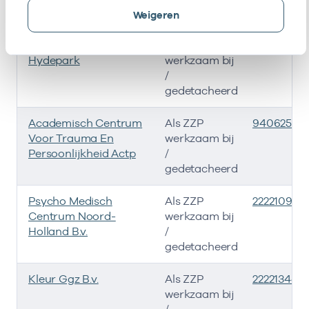
gedetacheerd
Weigeren
Psychotherapiepraktijk
Als ZZP
94062446
Hydepark
werkzaam bij
/
gedetacheerd
Academisch Centrum
Als ZZP
94062581
Voor Trauma En
werkzaam bij
Persoonlijkheid Actp
/
gedetacheerd
Psycho Medisch
Als ZZP
22221096
Centrum Noord-
werkzaam bij
Holland B.v.
/
gedetacheerd
Kleur Ggz B.v.
Als ZZP
22221344
werkzaam bij