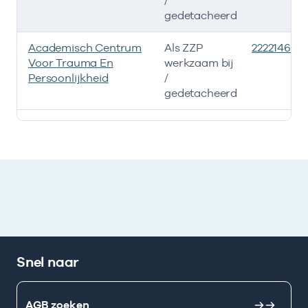
/
gedetacheerd
Academisch Centrum
Als ZZP
22221465
Voor Trauma En
werkzaam bij
Persoonlijkheid
/
gedetacheerd
Ik heb een arbeidsrelatie met
Snel naar
AGB zoeken