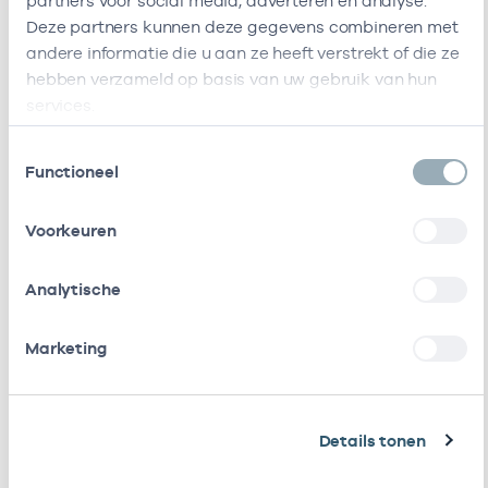
partners voor social media, adverteren en analyse.
Deze partners kunnen deze gegevens combineren met
Ik heb een arbeidsrelatie met
andere informatie die u aan ze heeft verstrekt of die ze
hebben verzameld op basis van uw gebruik van hun
Naam
Rol
AGB-code
Star
services.
Stichting Dca
In
22220006
26-06-202
Toestemmingsselectie
(Dc Klinieken
loondienst
Functioneel
Tesselschade)
bij
Voorkeuren
Erasmus
In
06020806
14-05-202
Medisch
loondienst
Centrum
bij
Analytische
Stichting
In
06011036
01-06-202
Marketing
Bravis
loondienst
Ziekenhuis
bij
Max Md
Eigenaar
22227826
14-05-202
Details tonen
Ik heb een arbeidsrelatie met