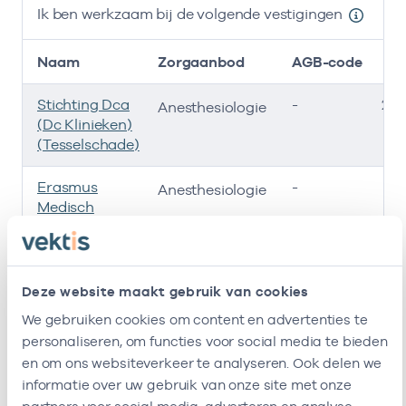
Ik ben werkzaam bij de volgende vestigingen
Naam
Zorgaanbod
AGB-code
Stichting Dca
-
26-
Anesthesiologie
(Dc Klinieken)
(Tesselschade)
Erasmus
-
14
Anesthesiologie
Medisch
Centrum
Stichting
-
01-
Anesthesiologie
Bravis
Deze website maakt gebruik van cookies
Ziekenhuis
We gebruiken cookies om content en advertenties te
personaliseren, om functies voor social media te bieden
Max Md
-
14
Anesthesiologie
en om ons websiteverkeer te analyseren. Ook delen we
informatie over uw gebruik van onze site met onze
Ik ben werkzaam bij de volgende vestigingen