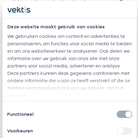
Ik ben werkzaam bij de volgende vestigingen
resultaten weergeven
Deze website maakt gebruik van cookies
Alleen actieve
We gebruiken cookies om content en advertenties te
Zoeken:
personaliseren, om functies voor social media te bieden
en om ons websiteverkeer te analyseren. Ook delen we
Naam
Zorgaanbod
AGB-code
informatie over uw gebruik van onze site met onze
partners voor social media, adverteren en analyse.
Bekkenfysiotherapie
-
Deze partners kunnen deze gegevens combineren met
Bekkenfysiotherapie
Margot Roberts
andere informatie die u aan ze heeft verstrekt of die ze
hebben verzameld op basis van uw gebruik van hun
services.
Toestemmingsselectie
Functioneel
Ik ben werkzaam bij de volgende vestigingen
1
Voorkeuren