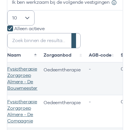
Ik ben werkzaam bij de volgende vestigingen
resultaten weergeven
Alleen actieve
Zoeken:
Naam
Zorgaanbod
AGB-code
Sta
Fysiotherapie
-
05-
Oedeemtherapie
Zorggroep
Almere - De
Bouwmeester
Fysiotherapie
-
05-
Oedeemtherapie
Zorggroep
Almere - De
Compagnie