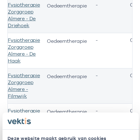
Fysiotherapie
-
05-
Oedeemtherapie
Zorggroep
Almere - De
Driehoek
Fysiotherapie
-
05-
Oedeemtherapie
Zorggroep
Almere - De
Haak
Fysiotherapie
-
05-
Oedeemtherapie
Zorggroep
Almere -
Filmwijk
Fysiotherapie
-
05-
Oedeemtherapie
Zorggroep
Almere -
Parkwijk
Deze website maakt gebruik van cookies