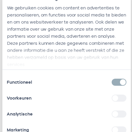
Fysiotherapie
-
05-
Oedeemtherapie
We gebruiken cookies om content en advertenties te
Zorggroep
personaliseren, om functies voor social media te bieden
Almere -
en om ons websiteverkeer te analyseren. Ook delen we
Vizier
informatie over uw gebruik van onze site met onze
partners voor social media, adverteren en analyse.
Fysiotherapie
-
05-
Oedeemtherapie
Deze partners kunnen deze gegevens combineren met
Zorggroep
andere informatie die u aan ze heeft verstrekt of die ze
Almere -
hebben verzameld op basis van uw gebruik van hun
Waterwijk
services.
Fysiotherapie
-
07-
Oedeemtherapie
Toestemmingsselectie
Zorggroep
Functioneel
Almere
Archipel
Voorkeuren
Fysiotherapie
-
17-1
Oedeemtherapie
Zorggroep
Analytische
Almere B.v.
Marketing