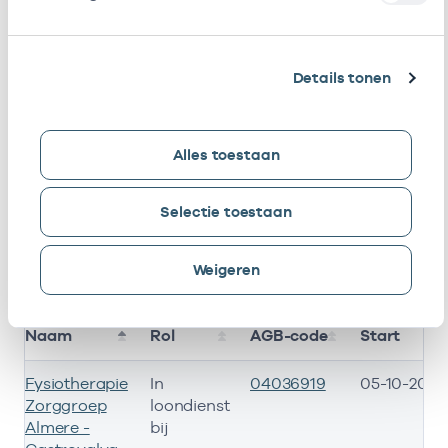
Ik ben werkzaam bij de volgende vestigingen
Details tonen
1
2
Ik heb een arbeidsrelatie met
Alles toestaan
resultaten weergeven
Selectie toestaan
Alleen actieve
Zoeken:
Weigeren
Naam
Rol
AGB-code
Start
Fysiotherapie
In
04036919
05-10-2015
Zorggroep
loondienst
Almere -
bij