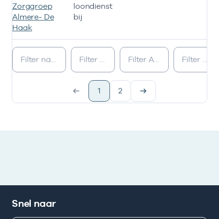
Zorggroep
loondienst
Almere- De
bij
Haak
Ik heb een arbeidsrelatie met
1
2
Snel naar