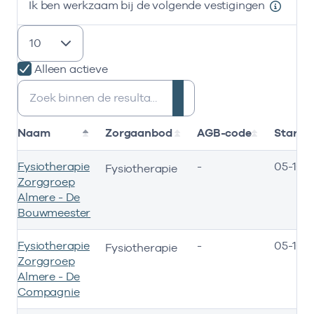
Ik ben werkzaam bij de volgende vestigingen
resultaten weergeven
Alleen actieve
Zoeken:
Naam
Zorgaanbod
AGB-code
Start
Fysiotherapie
-
05-10-
Fysiotherapie
Zorggroep
Almere - De
Bouwmeester
Fysiotherapie
-
05-10-
Fysiotherapie
Zorggroep
Almere - De
Compagnie