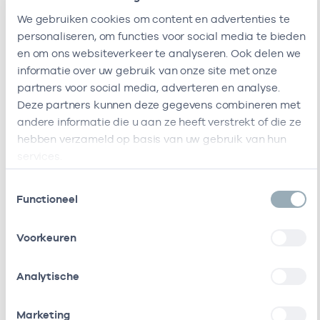
Fysiotherapie
-
05-10-
Fysiotherapie
We gebruiken cookies om content en advertenties te
Zorggroep
personaliseren, om functies voor social media te bieden
Almere -
en om ons websiteverkeer te analyseren. Ook delen we
Vizier
informatie over uw gebruik van onze site met onze
partners voor social media, adverteren en analyse.
Fysiotherapie
-
05-10-
Fysiotherapie
Deze partners kunnen deze gegevens combineren met
Zorggroep
andere informatie die u aan ze heeft verstrekt of die ze
Almere -
hebben verzameld op basis van uw gebruik van hun
Waterwijk
services.
Fysiotherapie
-
07-10-2
Fysiotherapie
Toestemmingsselectie
Zorggroep
Functioneel
Almere
Archipel
Voorkeuren
Fysiotherapie
-
17-10-2
Fysiotherapie
Zorggroep
Analytische
Almere B.v.
Marketing