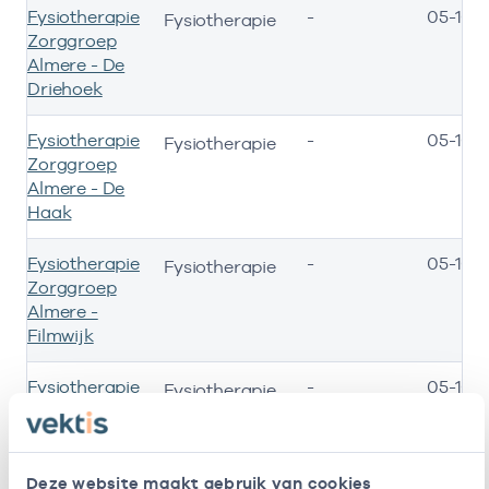
Fysiotherapie
-
05-10-
Fysiotherapie
Zorggroep
Almere - De
Driehoek
Fysiotherapie
-
05-10-
Fysiotherapie
Zorggroep
Almere - De
Haak
Fysiotherapie
-
05-10-
Fysiotherapie
Zorggroep
Almere -
Filmwijk
Fysiotherapie
-
05-10-
Fysiotherapie
Zorggroep
Almere -
Parkwijk
Deze website maakt gebruik van cookies