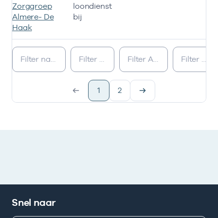
Zorggroep
loondienst
Almere- De
bij
Haak
Ik heb een arbeidsrelatie met
1
2
Snel naar