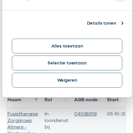
Ik ben werkzaam bij de volgende vestigingen
Details tonen
1
2
Ik heb een arbeidsrelatie met
Alles toestaan
resultaten weergeven
Selectie toestaan
Alleen actieve
Zoeken:
Weigeren
Naam
Rol
AGB-code
Start
Fysiotherapie
In
04036919
05-10-2015
Zorggroep
loondienst
Almere -
bij