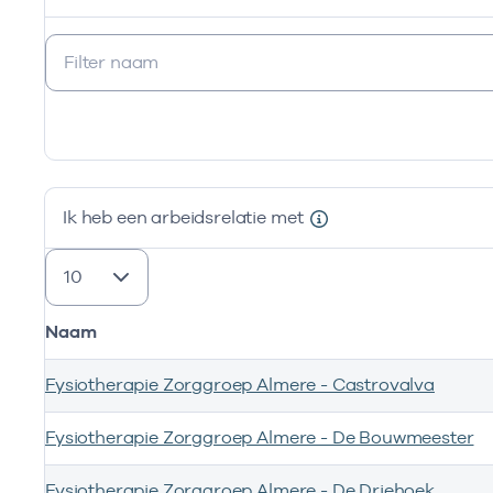
Ik ben werkzaam bij de volgende vestigingen
Ik heb een arbeidsrelatie met
resultaten weergeven
Naam
Fysiotherapie Zorggroep Almere - Castrovalva
Fysiotherapie Zorggroep Almere - De Bouwmeester
Fysiotherapie Zorggroep Almere - De Driehoek