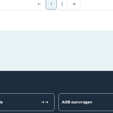
1
2
is
AGB aanvragen