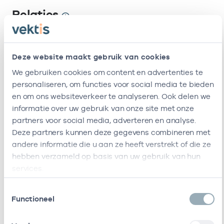
Relaties
Ik ben werkzaam bij de volgende vestigingen
Deze website maakt gebruik van cookies
Naam
Zorgaanbod
AGB-code
S
We gebruiken cookies om content en advertenties te
personaliseren, om functies voor social media te bieden
Fysiotherapie
-
09-08-
Fysiotherapie
en om ons websiteverkeer te analyseren. Ook delen we
Jp De Jager
informatie over uw gebruik van onze site met onze
partners voor social media, adverteren en analyse.
Ik ben werkzaam bij de volgende vestigingen
Deze partners kunnen deze gegevens combineren met
andere informatie die u aan ze heeft verstrekt of die ze
Ik heb een arbeidsrelatie met
hebben verzameld op basis van uw gebruik van hun
services.
Naam
Rol
AGB-code
Star
Toestemmingsselectie
Fysiotherapie
In
04024172
09-08-202
Functioneel
Jp De Jager
loondienst
bij