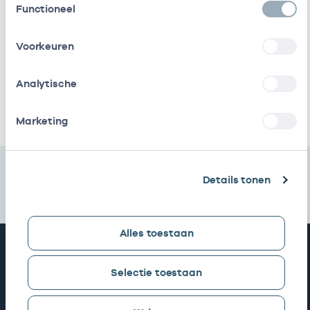
Functioneel
Naam
Rol
AGB-code
Start
Voorkeuren
Viva
In
41411310
01-03-2017
Zorggroep
loondienst
bij
Analytische
Ik heb een arbeidsrelatie met
Marketing
Details tonen
Alles toestaan
Snel naar
Selectie toestaan
AGB zoeken