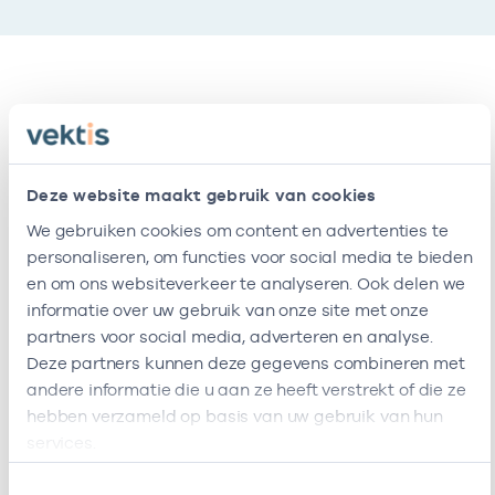
Relaties
Ik ben werkzaam bij de volgende vestigingen
Deze website maakt gebruik van cookies
We gebruiken cookies om content en advertenties te
Naam
Zorgaanbod
AGB-code
Star
personaliseren, om functies voor social media te bieden
en om ons websiteverkeer te analyseren. Ook delen we
Viva
-
01-03-201
Fysiotherapie
informatie over uw gebruik van onze site met onze
Zorggroep
partners voor social media, adverteren en analyse.
Deze partners kunnen deze gegevens combineren met
Meerstate
47471431
01-03-201
Fysiotherapie
andere informatie die u aan ze heeft verstrekt of die ze
Ik ben werkzaam bij de volgende vestigingen
hebben verzameld op basis van uw gebruik van hun
services.
Ik heb een arbeidsrelatie met
Toestemmingsselectie