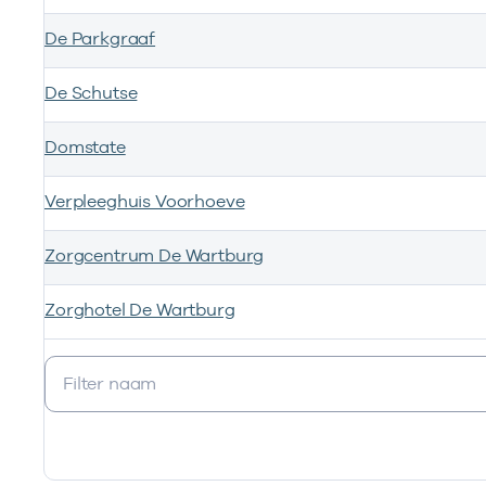
De Parkgraaf
De Schutse
Domstate
Verpleeghuis Voorhoeve
Zorgcentrum De Wartburg
Zorghotel De Wartburg
Ik ben werkzaam bij de volgende vestigingen