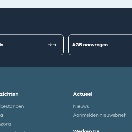
is
AGB aanvragen
nzichten
Actueel
abestanden
Nieuws
ma
Aanmelden nieuwsbrief
nzorg
Werken bij