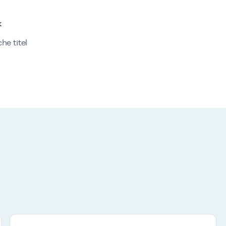
k
e titel