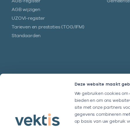
AGB-register
Gemeentez
AGB wijzigen
UZOVI-register
Tarieven en prestaties (TOG/IFM)
Standaarden
Deze website maakt geb
We gebruiken cookies om c
Hulp?
bieden en om ons websitev
We zijn doordeweeks bereikbaar tussen
site met onze partners vo
9 en 17 uur.
gegevens combineren met a
op basis van uw gebruik v