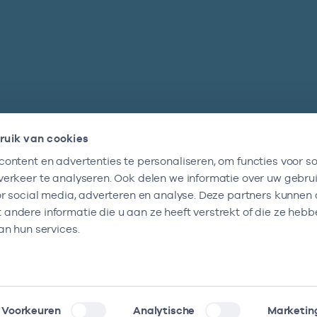
ruik van cookies
ontent en advertenties te personaliseren, om functies voor so
Nieuwsbrief
erkeer te analyseren. Ook delen we informatie over uw gebru
Altijd op de hoogte blijven van al onze
or social media, adverteren en analyse. Deze partners kunnen
nieuwtjes? Schrijf je nu in.
ndere informatie die u aan ze heeft verstrekt of die ze heb
an hun services.
Voorkeuren
Analytische
Marketin
klaring
Kwetsbaarheid melden