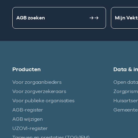
AGB zoeken
Mijn Vekt
Producten
Data & i
Voor zorgaanbieders
Open dat
Voor zorgverzekeraars
Zorgpris
Voor publieke organisaties
Huisartse
AGB-register
Gemeentez
AGB wijzigen
UZOVI-register
Tarieven en prestaties (TOG/IFM)