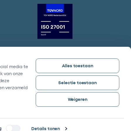
Alles toestaan
cial media te
Vektis bezoekadres
ik van onze
Sparrenheuvel 18, Gebouw B,
 deze
Selectie toestaan
3708 JE Zeist
ben verzameld
Weigeren
g
Details tonen
©2026 -
Reyez!
was here