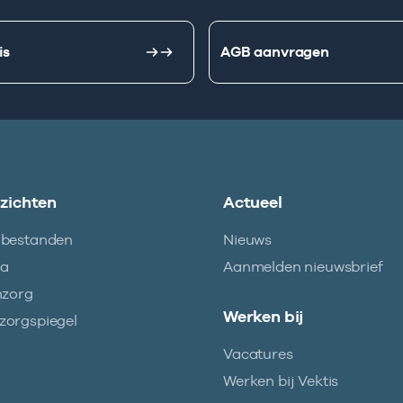
is
AGB aanvragen
nzichten
Actueel
abestanden
Nieuws
ma
Aanmelden nieuwsbrief
nzorg
Werken bij
orgspiegel
Vacatures
Werken bij Vektis