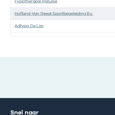
Fysiotherapie Impulse
Hofland-Van Geest Sportbegeleiding B.v.
Adfysio De Lier
Ik heb een arbeidsrelatie met
Snel naar