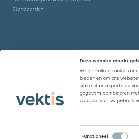
Standaarden
Deze website maakt geb
We gebruiken cookies om c
Hulp?
bieden en om ons websitev
We zijn doordeweeks bereikbaar tussen
site met onze partners vo
9 en 17 uur.
gegevens combineren met a
op basis van uw gebruik v
Toestemmingsselectie
Functioneel
Disclaimer
Algemene voorwaarden
Privacy- en cookiever