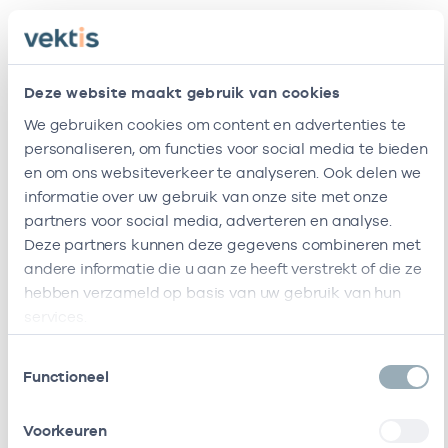
Relaties
Ik ben werkzaam bij de volgende vestigingen
Deze website maakt gebruik van cookies
We gebruiken cookies om content en advertenties te
Naam
Zorgaanbod
AGB-code
Star
personaliseren, om functies voor social media te bieden
en om ons websiteverkeer te analyseren. Ook delen we
Meerstate
47471431
01-04-202
Fysiotherapie
informatie over uw gebruik van onze site met onze
partners voor social media, adverteren en analyse.
Ik ben werkzaam bij de volgende vestigingen
Deze partners kunnen deze gegevens combineren met
andere informatie die u aan ze heeft verstrekt of die ze
Ik heb een arbeidsrelatie met
hebben verzameld op basis van uw gebruik van hun
services.
Naam
Rol
AGB-code
Start
Toestemmingsselectie
Viva
Waarnemer
41411310
01-04-2025
Functioneel
Zorggroep
Ik heb een arbeidsrelatie met
Voorkeuren