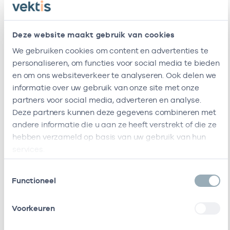
Revalidatiecentrum
47471075
Fysiotherapie
Magentazorg
Deze website maakt gebruik van cookies
We gebruiken cookies om content en advertenties te
Verpleeghuis
47471084
Fysiotherapie
personaliseren, om functies voor social media te bieden
Oudtburgh
en om ons websiteverkeer te analyseren. Ook delen we
Verpleeghuis
46460257
informatie over uw gebruik van onze site met onze
Fysiotherapie
Zuyder Waert
partners voor social media, adverteren en analyse.
Deze partners kunnen deze gegevens combineren met
Stichting
-
Fysiotherapie
andere informatie die u aan ze heeft verstrekt of die ze
Magentazorg
hebben verzameld op basis van uw gebruik van hun
services.
Ik ben werkzaam bij de volgende vestigingen
Toestemmingsselectie
Ik heb een arbeidsrelatie met
Functioneel
Naam
Rol
AGB-code
Start
Voorkeuren
Stichting
In
22220441
01-02-2018