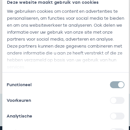
Deze website maakt gebruik van cookies
Ik ben werkzaam bij de volgende vestigingen
We gebruiken cookies om content en advertenties te
personaliseren, om functies voor social media te bieden
Ik heb een arbeidsrelatie met
en om ons websiteverkeer te analyseren. Ook delen we
informatie over uw gebruik van onze site met onze
partners voor social media, adverteren en analyse.
Naam
Rol
AGB-code
Start
Deze partners kunnen deze gegevens combineren met
Viva
In
41411310
04-11-2010
andere informatie die u aan ze heeft verstrekt of die ze
Zorggroep
loondienst
hebben verzameld op basis van uw gebruik van hun
bij
services.
Ik heb een arbeidsrelatie met
Toestemmingsselectie
Functioneel
Voorkeuren
Analytische