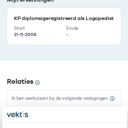
KP diplomageregistreerd als Logopedist
Start
Einde
21-11-2006
-
Relaties
Ik ben werkzaam bij de volgende vestigingen
Naam
Zorgaanbod
AGB-code
Start
Meerstate
47471431
01-01-2007
Logopedie