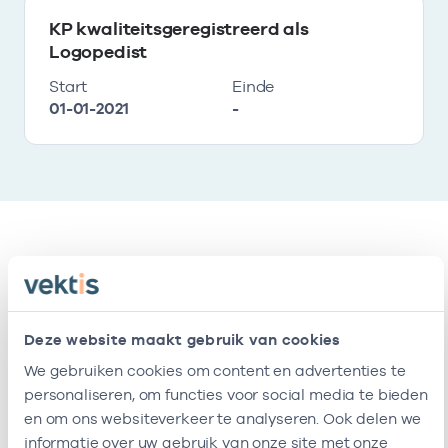
KP kwaliteitsgeregistreerd als
Logopedist
Start
Einde
01-01-2021
-
Relaties
Ik ben werkzaam bij de volgende vestigingen
Deze website maakt gebruik van cookies
We gebruiken cookies om content en advertenties te
Naam
Zorgaanbod
AGB-code
personaliseren, om functies voor social media te bieden
en om ons websiteverkeer te analyseren. Ook delen we
ST. De
-
20
Afasie, Logopedie
informatie over uw gebruik van onze site met onze