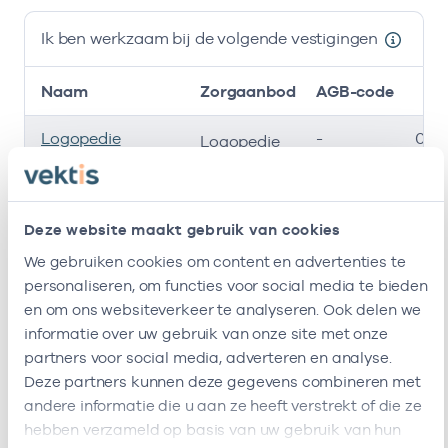
Ik ben werkzaam bij de volgende vestigingen
Naam
Zorgaanbod
AGB-code
Logopedie
-
03-
Logopedie
Praktijk Zuilen
Logopediepraktijk
-
01-
Logopedie
Zee En Duinwijk
Deze website maakt gebruik van cookies
We gebruiken cookies om content en advertenties te
Meerstate
47471431
03-
Logopedie
personaliseren, om functies voor social media te bieden
en om ons websiteverkeer te analyseren. Ook delen we
Ik ben werkzaam bij de volgende vestigingen
informatie over uw gebruik van onze site met onze
partners voor social media, adverteren en analyse.
Ik heb een arbeidsrelatie met
Deze partners kunnen deze gegevens combineren met
andere informatie die u aan ze heeft verstrekt of die ze
Naam
Rol
AGB-code
hebben verzameld op basis van uw gebruik van hun