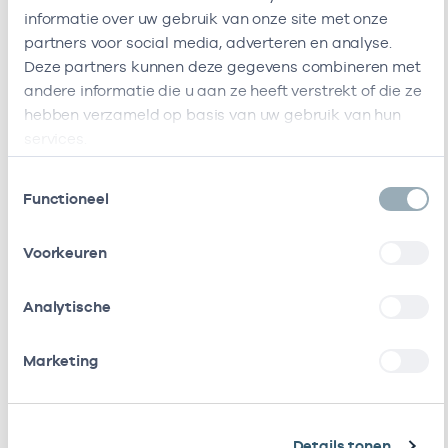
informatie over uw gebruik van onze site met onze
Naam
Zorgaanbod
AGB-code
partners voor social media, adverteren en analyse.
Deze partners kunnen deze gegevens combineren met
Meerstate
47471431
06
Logopedie
andere informatie die u aan ze heeft verstrekt of die ze
hebben verzameld op basis van uw gebruik van hun
Zonnehuis
47470534
1
Logopedie, Afasie
services.
Oostergast
Vestiging :locatie heeft het volgende
(Vph)
Toestemmingsselectie
zorgaanbod
Ik ben werkzaam bij de volgende vestigingen
Functioneel
Zorgaanbod
Start
Einde
Ik heb een arbeidsrelatie met
Voorkeuren
Logopedie
11-01-2020
Naam
Rol
AGB-code
S
Analytische
Afasie
30-03-2022
Stichting
In
41410119
11-01-
Marketing
Zonnehuisgroep
loondienst
Noord
bij
Viva Zorggroep
In
41411310
06-01-2
Details tonen