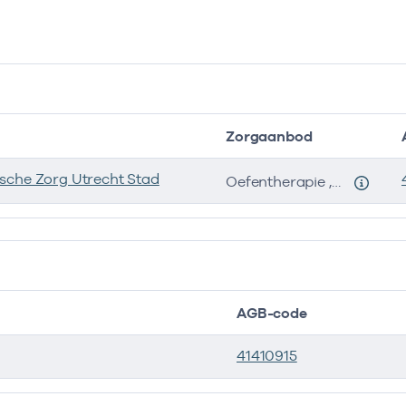
tiging :locatie heeft het volgende zorgaanbod
rgaanbod
Start
E
Zorgaanbod
entherapie
01-01-2012
sche Zorg Utrecht Stad
Oefentherapie , Oefentherapeuten, methode Cesar
entherapeuten,
01-01-2012
28-07-
hode Cesar
AGB-code
41410915