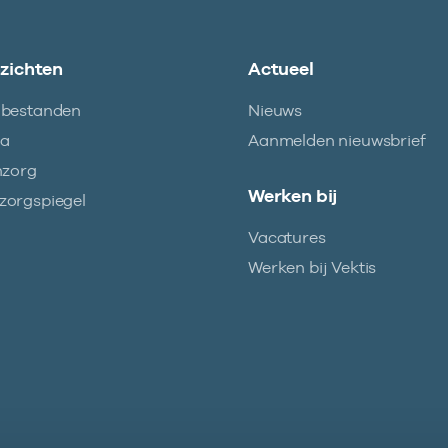
nzichten
Actueel
abestanden
Nieuws
ma
Aanmelden nieuwsbrief
nzorg
Werken bij
orgspiegel
Vacatures
Werken bij Vektis