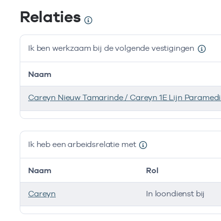
Relaties
Ves
Ik ben werkzaam bij de volgende vestigingen
Zo
Naam
Oef
Careyn Nieuw Tamarinde / Careyn 1E Lijn Paramedi
Oef
met
Ik ben werkzaam bij de volgende vestigingen
Ik heb een arbeidsrelatie met
Naam
Rol
Careyn
In loondienst bij
Ik heb een arbeidsrelatie met