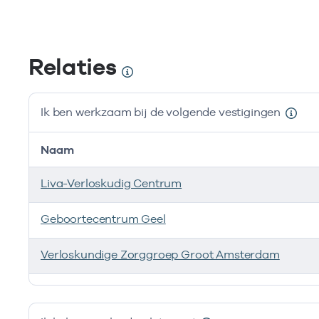
Relaties
Ik ben werkzaam bij de volgende vestigingen
Ves
Ves
Naam
Zo
Zo
Liva-Verloskudig Centrum
Ver
Ver
Geboortecentrum Geel
Cou
Cou
Verloskundige Zorggroep Groot Amsterdam
scr
scr
Ik ben werkzaam bij de volgende vestigingen