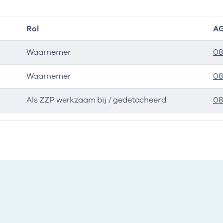
Rol
AG
Waarnemer
08
Waarnemer
08
Als ZZP werkzaam bij / gedetacheerd
08