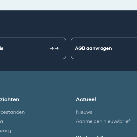
is
AGB aanvragen
nzichten
Actueel
abestanden
Nieuws
ma
Aanmelden nieuwsbrief
nzorg