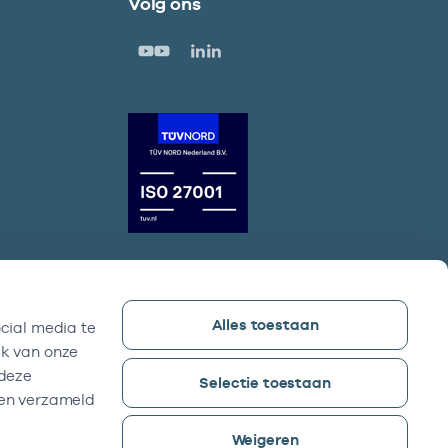
Volg ons
Alles toestaan
cial media te
Vektis bezoekadres
ik van onze
Sparrenheuvel 18, Gebouw B,
 deze
Selectie toestaan
3708 JE Zeist
ben verzameld
Weigeren