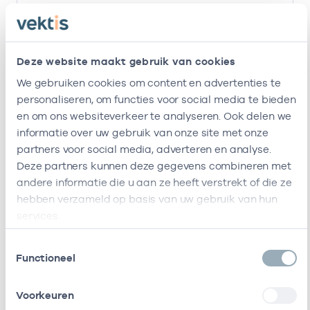
Ik ben werkzaam bij de volgende vestigingen
Naam
Zorgaanbod
AGB-code
Sta
Deze website maakt gebruik van cookies
Liva-
-
02-11-2
Verloskundige
We gebruiken cookies om content en advertenties te
Verloskudig
personaliseren, om functies voor social media te bieden
Centrum
en om ons websiteverkeer te analyseren. Ook delen we
informatie over uw gebruik van onze site met onze
Ik ben werkzaam bij de volgende vestigingen
partners voor social media, adverteren en analyse.
Deze partners kunnen deze gegevens combineren met
Ik heb een arbeidsrelatie met
andere informatie die u aan ze heeft verstrekt of die ze
hebben verzameld op basis van uw gebruik van hun
Naam
Rol
AGB-code
Start
services.
Liva-
In
08051084
02-11-2025
Toestemmingsselectie
Verloskundig
loondienst
Functioneel
Centrum
bij
Ik heb een arbeidsrelatie met
Voorkeuren