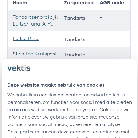
Naam
Zorgaanbod
AGB-code
Tandartsenpraktijk
-
01
Tandarts
Luitse/Fung-A-Yu
Luitse D.s.e.
-
01
Tandarts
Stichting Kruispost
-
01
Tandarts
Tandarts C.e.
-
01
Tandarts
Prinsze
Deze website maakt gebruik van cookies
Stichting Kruispost
-
01
Tandarts
We gebruiken cookies om content en advertenties te
Ik ben werkzaam bij de volgende vestigingen
personaliseren, om functies voor social media te bieden
en om ons websiteverkeer te analyseren. Ook delen we
informatie over uw gebruik van onze site met onze
Ik heb een arbeidsrelatie met
partners voor social media, adverteren en analyse.
Deze partners kunnen deze gegevens combineren met
Naam
Rol
AGB-code