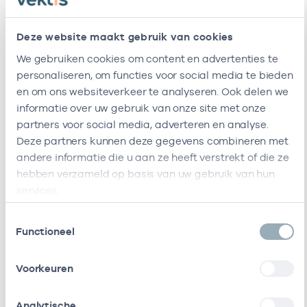
Verpleeghuis
7373643
Specialist ouderengeneeskunde
Magnushof (Hospice
Deze website maakt gebruik van cookies
Schagen)
We gebruiken cookies om content en advertenties te
Viva Zorggroep
-
personaliseren, om functies voor social media te bieden
Specialist ouderengeneeskunde
en om ons websiteverkeer te analyseren. Ook delen we
informatie over uw gebruik van onze site met onze
partners voor social media, adverteren en analyse.
Deze partners kunnen deze gegevens combineren met
Ik ben werkzaam bij de volgende vestigingen
andere informatie die u aan ze heeft verstrekt of die ze
1
hebben verzameld op basis van uw gebruik van hun
services.
Ik heb een arbeidsrelatie met
Toestemmingsselectie
Functioneel
Naam
Rol
AGB-code
Voorkeuren
De
Als ZZP
75751211
01-
Zorgspecialist
werkzaam bij
Analytische