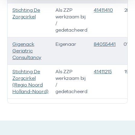
Stichting De
Als ZZP
41411410
28-0
Zorgcirkel
werkzaam bij
/
gedetacheerd
Gigenack
Eigenaar
84055441
01-0
Geriatric
Consultancy
Stichting De
Als ZZP
41411215
19-0
Zorgcirkel
werkzaam bij
(Regio Noord
/
Holland-Noord)
gedetacheerd
Ik heb een arbeidsrelatie met