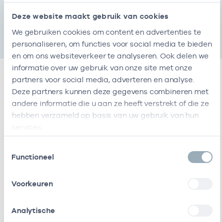
Start
Einde
01-01-2019
11-05-2025
Deze website maakt gebruik van cookies
We gebruiken cookies om content en advertenties te
personaliseren, om functies voor social media te bieden
en om ons websiteverkeer te analyseren. Ook delen we
informatie over uw gebruik van onze site met onze
partners voor social media, adverteren en analyse.
Relaties
Deze partners kunnen deze gegevens combineren met
andere informatie die u aan ze heeft verstrekt of die ze
hebben verzameld op basis van uw gebruik van hun
Ik ben werkzaam bij de volgende vestigingen
services.
Vestiging :locatie heeft het volgende
Toestemmingsselectie
Naam
Zorgaanbod
AGB-code
zorgaanbod
Functioneel
Scenpraktijk
-
1
SCEN-arts
Zorgaanbod
Start
Einde
Hendriks
Voorkeuren
SCEN-arts
12-06-2013
11-05-2025
Meerstate
47471431
1
SCEN-arts, Specialist ouderengeneeskunde
Analytische
Specialist