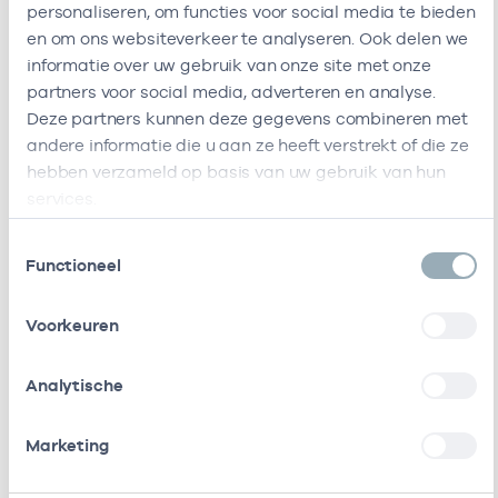
Geriant
personaliseren, om functies voor social media te bieden
en om ons websiteverkeer te analyseren. Ook delen we
Viva
-
01-0
Specialist ouderengeneeskunde
informatie over uw gebruik van onze site met onze
Zorggroep
partners voor social media, adverteren en analyse.
Deze partners kunnen deze gegevens combineren met
Magnushof
47471435
05-0
Specialist ouderengeneeskunde
andere informatie die u aan ze heeft verstrekt of die ze
hebben verzameld op basis van uw gebruik van hun
Meerstate
47471431
01-0
Specialist ouderengeneeskunde
services.
Ik ben werkzaam bij de volgende vestigingen
Toestemmingsselectie
Functioneel
Ik heb een arbeidsrelatie met
Voorkeuren
Naam
Rol
AGB-code
Analytische
Stichting
In loondienst
72727359
01-
Geriant
bij
Marketing
Stichting
Als ZZP
41411210
05-0