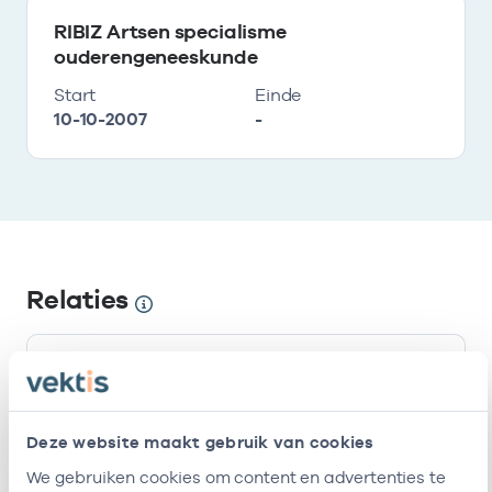
RIBIZ Artsen specialisme
ouderengeneeskunde
Start
Einde
10-10-2007
-
Relaties
Ik ben werkzaam bij de volgende vestigingen
Naam
Zorgaanbod
AGB-code
Deze website maakt gebruik van cookies
Stichting
-
01-0
Specialist ouderengeneeskunde
We gebruiken cookies om content en advertenties te