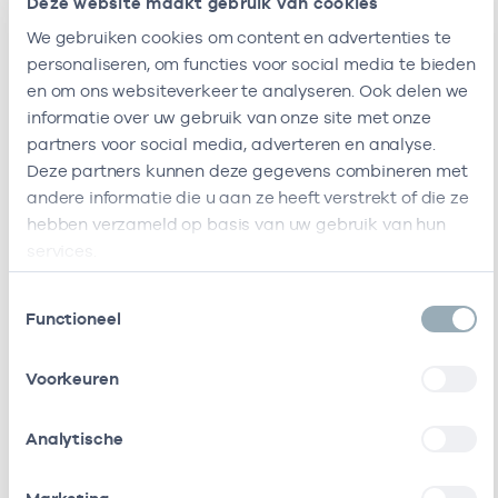
Deze website maakt gebruik van cookies
We gebruiken cookies om content en advertenties te
personaliseren, om functies voor social media te bieden
Naam
Zorgaanbod
AGB-code
Start
Ein
en om ons websiteverkeer te analyseren. Ook delen we
informatie over uw gebruik van onze site met onze
Geen resultaten gevonden
partners voor social media, adverteren en analyse.
Deze partners kunnen deze gegevens combineren met
andere informatie die u aan ze heeft verstrekt of die ze
hebben verzameld op basis van uw gebruik van hun
services.
Ik ben werkzaam bij de volgende vestigingen
Toestemmingsselectie
Functioneel
Ik heb een arbeidsrelatie met
Voorkeuren
Naam
Rol
AGB-code
Start
Analytische
Stichting
In
41412619
01-01-2022
1
Thebe
loondienst