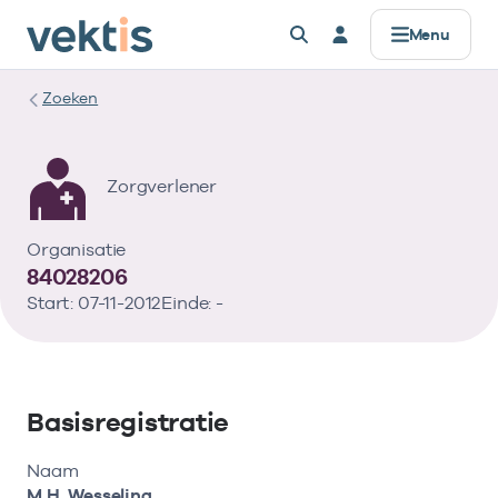
Controle & Toezicht
Datamanagement
Standaardisatie
Zorgprisma
Over Vektis
Producten
Registers
Alles voor
Menu
AGB
Basisinformatie
Standaarden
Data verwerken
Horizontaal Toezicht (HT)
Zorgaanbieders
Werken bij
Zoeken
Registers
Zorgkosten & aantallen
UZOVI
Coderegister
Data uitleveren
Beheer Formele Toetsingskaders (BFT)
Zorgverzekeraars & zorgkantoren
Missie & Visie
Zorgverlener
Zorgprisma
Open data
UBO
Retourcodes
API’s voor data
UBO
Publieke organisaties
Ons verhaal
Organisatie
Zorgaanbod
84028206
Tarieven & Prestaties (TOG/IFM)
Gegevenselementen
Metadata & datakwaliteit
Compliance
Standaardisatie
Start: 07-11-2012
Einde: -
Verdiepende informatie
Vragen?
Coderegister
Governance
Datamanagement
Bekijk eerst de veelgestelde vragen.
Eerstelijnszorg
Afgekeurde declaratie?
Openbare data
ISI-register
Basisregistratie
Gebruik onze retourcodezoeker en bekijk de
Op zoek naar onze openbare databestanden?
Tweedelijnszorg
Controle & Toezicht
Naar hulp
Vragen?
instructie.
Naam
M.H. Wesseling