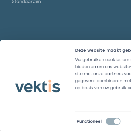
Standaarden
Deze website maakt geb
We gebruiken cookies om c
Hulp?
bieden en om ons websitev
We zijn doordeweeks bereikbaar tussen
site met onze partners vo
9 en 17 uur.
gegevens combineren met a
op basis van uw gebruik v
Toestemmingsselectie
Functioneel
Disclaimer
Algemene voorwaarden
Privacy- en cookiever