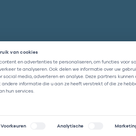
ruik van cookies
ontent en advertenties te personaliseren, om functies voor so
Nieuwsbrief
erkeer te analyseren. Ook delen we informatie over uw gebru
Altijd op de hoogte blijven van al onze
or social media, adverteren en analyse. Deze partners kunnen
nieuwtjes? Schrijf je nu in.
ndere informatie die u aan ze heeft verstrekt of die ze heb
an hun services.
Voorkeuren
Analytische
Marketin
klaring
Kwetsbaarheid melden