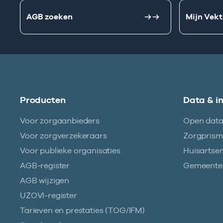
AGB zoeken
Mijn Vekt
Producten
Data & i
Voor zorgaanbieders
Open dat
Voor zorgverzekeraars
Zorgpris
Voor publieke organisaties
Huisartse
AGB-register
Gemeentez
AGB wijzigen
UZOVI-register
Tarieven en prestaties (TOG/IFM)