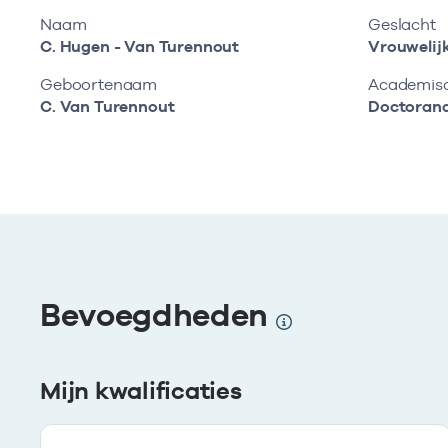
Naam
Geslacht
C. Hugen - Van Turennout
Vrouwelij
Geboortenaam
Academisch
C. Van Turennout
Doctoran
Bevoegdheden
Mijn kwalificaties