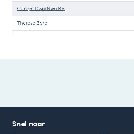
Careyn Dwo/Nwn B.v.
Theresa Zorg
Ik heb een arbeidsrelatie met
Snel naar