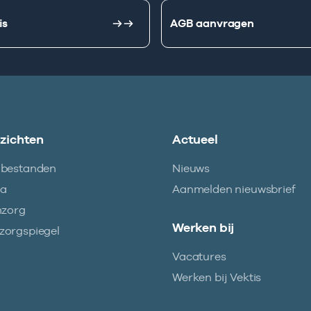
is
AGB aanvragen
nzichten
Actueel
abestanden
Nieuws
ma
Aanmelden nieuwsbrief
nzorg
Werken bij
orgspiegel
Vacatures
Werken bij Vektis