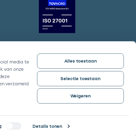
Alles toestaan
cial media te
Vektis bezoekadres
ik van onze
Sparrenheuvel 18, Gebouw B,
 deze
Selectie toestaan
3708 JE Zeist
ben verzameld
Weigeren
g
Details tonen
©2026 -
Reyez!
was here