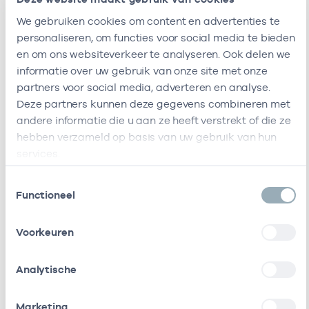
We gebruiken cookies om content en advertenties te
Stichting Ggz
-
Basisarts
personaliseren, om functies voor social media te bieden
Noord-Holland-
Noord
en om ons websiteverkeer te analyseren. Ook delen we
informatie over uw gebruik van onze site met onze
Meerstate
47471431
partners voor social media, adverteren en analyse.
Basisarts
Deze partners kunnen deze gegevens combineren met
Ik ben werkzaam bij de volgende vestigingen
andere informatie die u aan ze heeft verstrekt of die ze
hebben verzameld op basis van uw gebruik van hun
Ik heb een arbeidsrelatie met
services.
Vestiging :locatie heeft het volgende
zorgaanbod
Naam
Rol
AGB-code
S
Toestemmingsselectie
Functioneel
Zorgaanbod
Start
Einde
Raphaelstichting
In
66661406
01-04-
loondienst
Voorkeuren
bij
Basisarts
01-04-2026
Analytische
Arts
Esdégé
In
30300977
28-09-
Verstandelijk
01-04-2026
Reigersdaal
loondienst
gehandicapten
Marketing
(Noord-Holland
bij