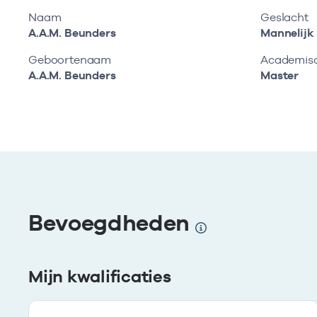
Naam
Geslacht
A.A.M. Beunders
Mannelijk
Geboortenaam
Academisch
A.A.M. Beunders
Master
Bevoegdheden
Mijn kwalificaties