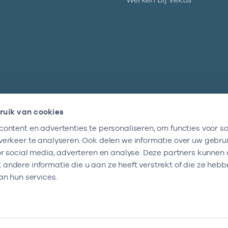
ruik van cookies
ontent en advertenties te personaliseren, om functies voor so
Nieuwsbrief
erkeer te analyseren. Ook delen we informatie over uw gebru
Altijd op de hoogte blijven van al onze
or social media, adverteren en analyse. Deze partners kunnen
nieuwtjes? Schrijf je nu in.
ndere informatie die u aan ze heeft verstrekt of die ze heb
an hun services.