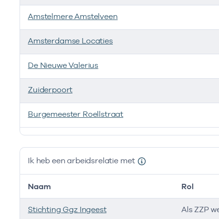
Amstelmere Amstelveen
Amsterdamse Locaties
De Nieuwe Valerius
Zuiderpoort
Burgemeester Roellstraat
Ik ben werkzaam bij de volgende vestigingen
Ik heb een arbeidsrelatie met
Naam
Rol
Stichting Ggz Ingeest
Als ZZP w