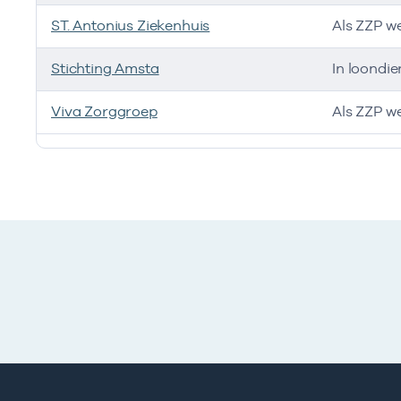
ST. Antonius Ziekenhuis
Als ZZP w
Stichting Amsta
In loondie
Viva Zorggroep
Als ZZP w
Ik heb een arbeidsrelatie met