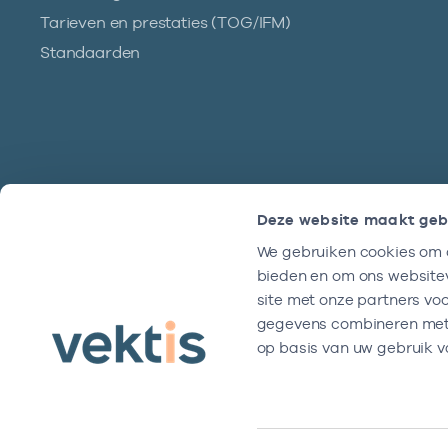
Tarieven en prestaties (TOG/IFM)
Standaarden
Deze website maakt geb
We gebruiken cookies om c
Hulp?
bieden en om ons websitev
We zijn doordeweeks bereikbaar tussen
site met onze partners vo
9 en 17 uur.
gegevens combineren met a
op basis van uw gebruik v