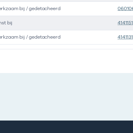
erkzaam bij / gedetacheerd
06010
nst bij
414115
erkzaam bij / gedetacheerd
414113