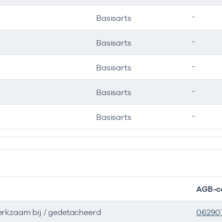
-
Basisarts
-
Basisarts
-
Basisarts
-
Basisarts
-
Basisarts
AGB-c
erkzaam bij / gedetacheerd
06290