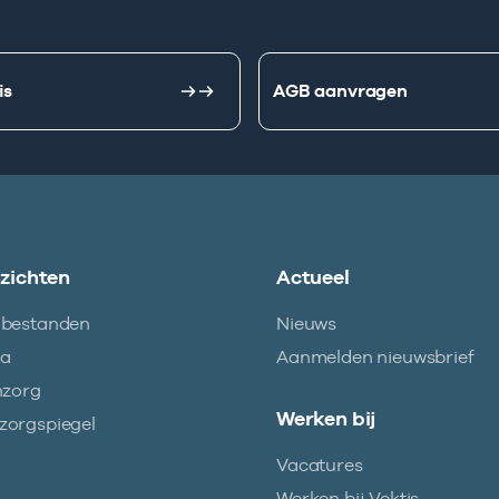
is
AGB aanvragen
nzichten
Actueel
abestanden
Nieuws
ma
Aanmelden nieuwsbrief
nzorg
Werken bij
orgspiegel
Vacatures
Werken bij Vektis