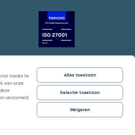
Alles toestaan
cial media te
Vektis bezoekadres
ik van onze
Sparrenheuvel 18, Gebouw B,
 deze
Selectie toestaan
3708 JE Zeist
ben verzameld
Weigeren