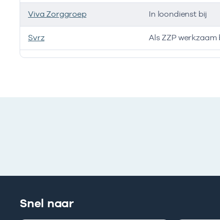
Viva Zorggroep
In loondienst bij
Svrz
Als ZZP werkzaam b
Ik heb een arbeidsrelatie met
Snel naar