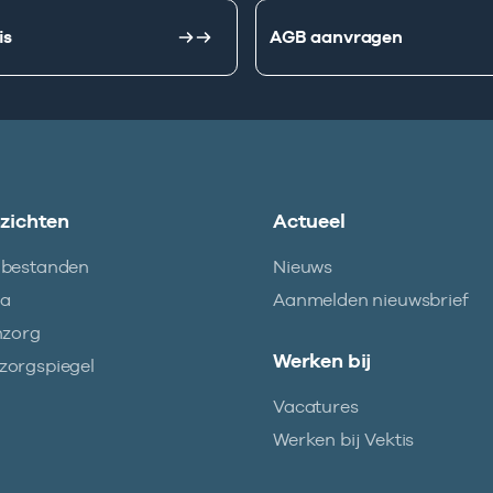
is
AGB aanvragen
nzichten
Actueel
abestanden
Nieuws
ma
Aanmelden nieuwsbrief
nzorg
Werken bij
orgspiegel
Vacatures
Werken bij Vektis