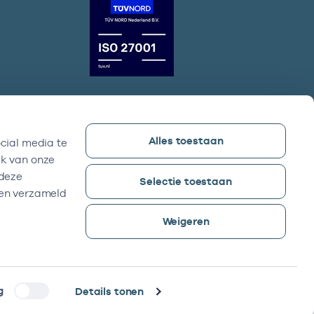
Alles toestaan
cial media te
Vektis bezoekadres
ik van onze
Sparrenheuvel 18, Gebouw B,
 deze
Selectie toestaan
3708 JE Zeist
ben verzameld
Weigeren
g
Details tonen
©2026 -
Reyez!
was here