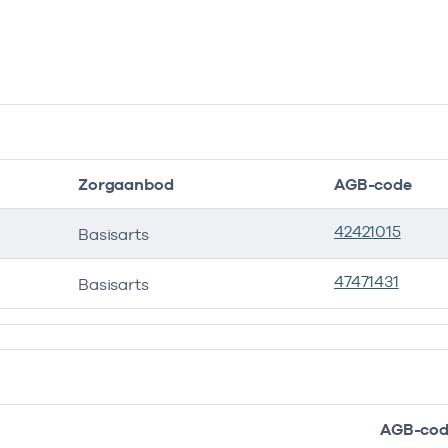
Zorgaanbod
AGB-code
42421015
Basisarts
47471431
Basisarts
AGB-co