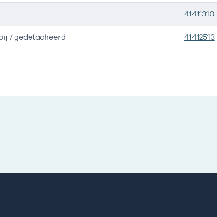
41411310
ij / gedetacheerd
41412513