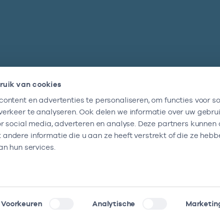
ruik van cookies
ontent en advertenties te personaliseren, om functies voor so
Nieuwsbrief
erkeer te analyseren. Ook delen we informatie over uw gebru
Altijd op de hoogte blijven van al onze
or social media, adverteren en analyse. Deze partners kunnen
nieuwtjes? Schrijf je nu in.
ndere informatie die u aan ze heeft verstrekt of die ze heb
an hun services.
Voorkeuren
Analytische
Marketin
klaring
Kwetsbaarheid melden