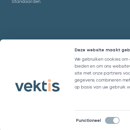
Standaarden
Deze website maakt geb
We gebruiken cookies om c
Hulp?
bieden en om ons websitev
We zijn doordeweeks bereikbaar tussen
site met onze partners vo
9 en 17 uur.
gegevens combineren met a
op basis van uw gebruik v
Toestemmingsselectie
Functioneel
Disclaimer
Algemene voorwaarden
Privacy- en cookiever