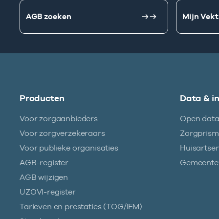
AGB zoeken
Mijn Vekt
Producten
Data & i
Voor zorgaanbieders
Open dat
Voor zorgverzekeraars
Zorgpris
Voor publieke organisaties
Huisartse
AGB-register
Gemeentez
AGB wijzigen
UZOVI-register
Tarieven en prestaties (TOG/IFM)