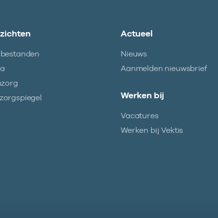
nzichten
Actueel
abestanden
Nieuws
ma
Aanmelden nieuwsbrief
nzorg
Werken bij
orgspiegel
Vacatures
Werken bij Vektis