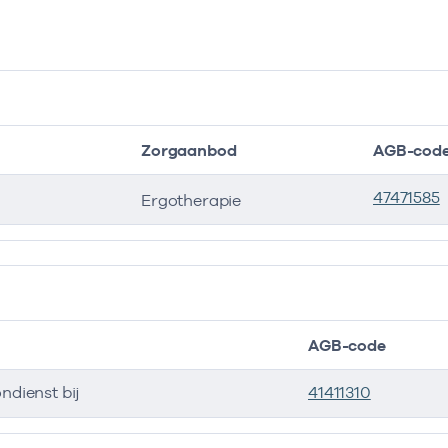
Zorgaanbod
AGB-cod
47471585
Ergotherapie
AGB-code
ondienst bij
41411310