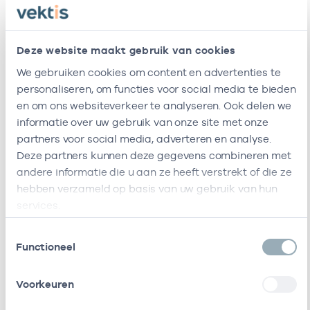
Careyn Nieuw
47471071
24-08
Ergotherapie
Tamarinde /
Careyn 1E Lijn
Deze website maakt gebruik van cookies
Paramedische
We gebruiken cookies om content en advertenties te
Zorg Utrecht
Stad
personaliseren, om functies voor social media te bieden
en om ons websiteverkeer te analyseren. Ook delen we
Ik ben werkzaam bij de volgende vestigingen
informatie over uw gebruik van onze site met onze
partners voor social media, adverteren en analyse.
Ik heb een arbeidsrelatie met
Deze partners kunnen deze gegevens combineren met
andere informatie die u aan ze heeft verstrekt of die ze
Naam
Rol
AGB-code
Start
Ein
hebben verzameld op basis van uw gebruik van hun
services.
Careyn
In
41410915
24-08-2017
loondienst
Toestemmingsselectie
bij
Functioneel
Ik heb een arbeidsrelatie met
Voorkeuren